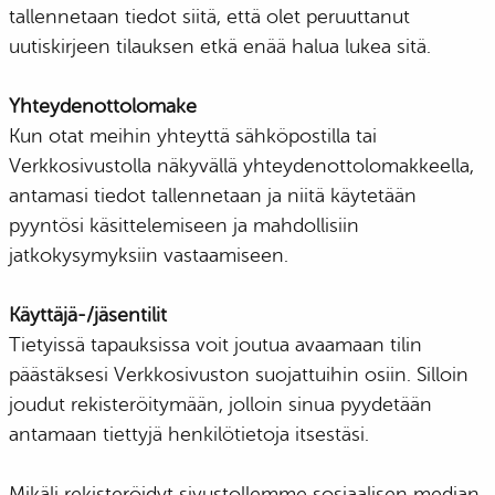
tallennetaan tiedot siitä, että olet peruuttanut
uutiskirjeen tilauksen etkä enää halua lukea sitä.
Yhteydenottolomake
Kun otat meihin yhteyttä sähköpostilla tai
Verkkosivustolla näkyvällä yhteydenottolomakkeella,
antamasi tiedot tallennetaan ja niitä käytetään
pyyntösi käsittelemiseen ja mahdollisiin
jatkokysymyksiin vastaamiseen.
Käyttäjä-/jäsentilit
Tietyissä tapauksissa voit joutua avaamaan tilin
päästäksesi Verkkosivuston suojattuihin osiin. Silloin
joudut rekisteröitymään, jolloin sinua pyydetään
antamaan tiettyjä henkilötietoja itsestäsi.
Mikäli rekisteröidyt sivustollemme sosiaalisen median