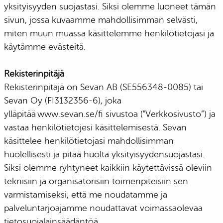
yksityisyyden suojastasi. Siksi olemme luoneet tämän
sivun, jossa kuvaamme mahdollisimman selvästi,
miten muun muassa käsittelemme henkilötietojasi ja
käytämme evästeitä.
Rekisterinpitäjä
Rekisterinpitäjä on Sevan AB (SE556348-0085) tai
Sevan Oy (FI3132356-6), joka
ylläpitää www.sevan.se/fi sivustoa ("Verkkosivusto”) ja
vastaa henkilötietojesi käsittelemisestä. Sevan
käsittelee henkilötietojasi mahdollisimman
huolellisesti ja pitää huolta yksityisyydensuojastasi.
Siksi olemme ryhtyneet kaikkiin käytettävissä oleviin
teknisiin ja organisatorisiin toimenpiteisiin sen
varmistamiseksi, että me noudatamme ja
palveluntarjoajamme noudattavat voimassaolevaa
tietosuojalainsäädäntöä.