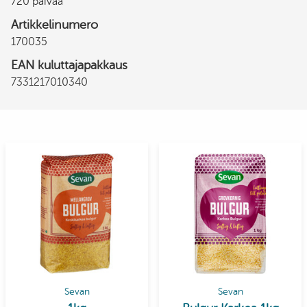
720 päivää
Artikkelinumero
170035
EAN kuluttajapakkaus
7331217010340
Sevan
Sevan