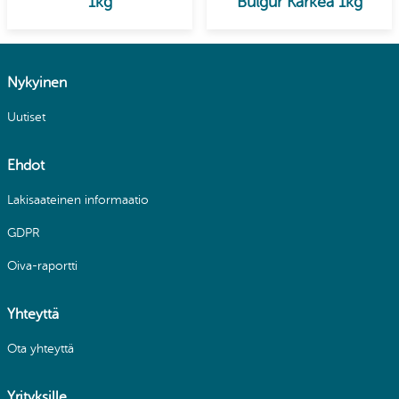
1kg
Bulgur Karkea 1kg
Nykyinen
Uutiset
Ehdot
Lakisaateinen informaatio
GDPR
Oiva-raportti
Yhteyttä
Ota yhteyttä
Yrityksille