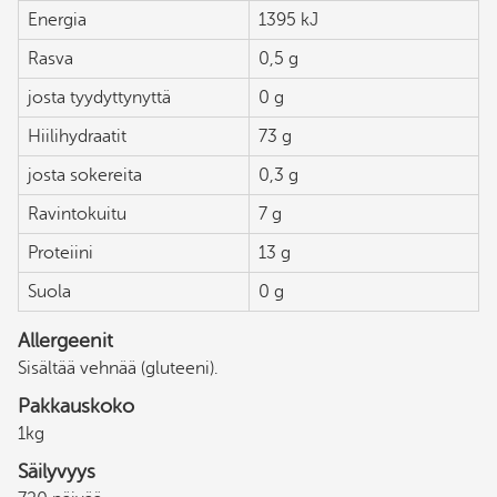
Energia
1395 kJ
Rasva
0,5 g
josta tyydyttynyttä
0 g
Hiilihydraatit
73 g
josta sokereita
0,3 g
Ravintokuitu
7 g
Proteiini
13 g
Suola
0 g
Allergeenit
Sisältää vehnää (gluteeni).
Pakkauskoko
1kg
Säilyvyys