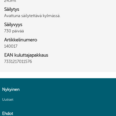
245ml
Säilytys
Avattuna säilytettävä kylmässä.
Säilyvyys
730 päivää
Artikkelinumero
140017
EAN kuluttajapakkaus
7331217011576
Nykyinen
Uutiset
Ehdot