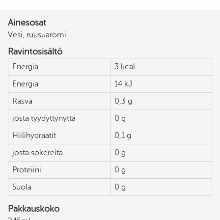
Ainesosat
Vesi, ruusuaromi.
Ravintosisältö
Energia
3 kcal
Energia
14 kJ
Rasva
0,3 g
josta tyydyttynyttä
0 g
Hiilihydraatit
0,1 g
josta sokereita
0 g
Proteiini
0 g
Suola
0 g
Pakkauskoko