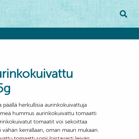
inkokuivattu
5g
päällä herkullisia aurinkokuivattuja
hmeä hummus aurinkokuivattu tomaatti
rinkokuivatut tomaatit voi sekoittaa
i vähän kerrallaan, oman maun mukaan.
tu tomaatti sopii loistavasti leivän