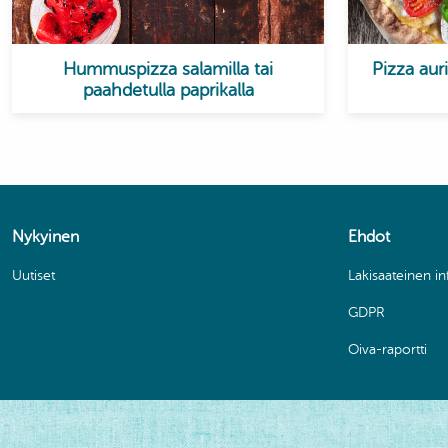
Hummuspizza salamilla tai
Pizza aur
paahdetulla paprikalla
Nykyinen
Ehdot
Uutiset
Lakisaateinen i
GDPR
Oiva-raportti