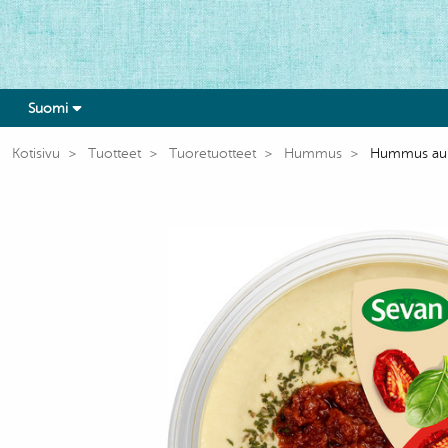
Suomi
Kotisivu
Tuotteet
Tuoretuotteet
Hummus
Hummus auri