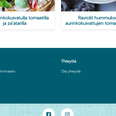
inkokuivatulla tomaatilla
Raviolit hummuks
ja za’atarilla
aurinkokuivattujen toma
Yhteyttä
nformaatio
Ota yhteyttä