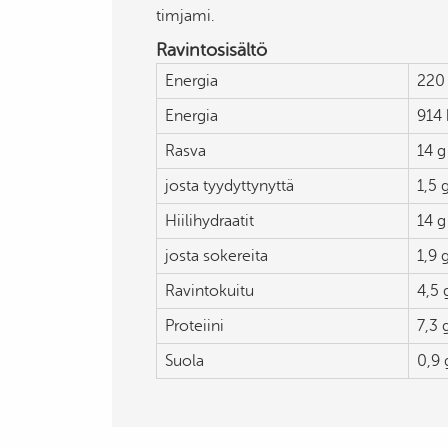
timjami.
Ravintosisältö
Energia
220 
Energia
914 
Rasva
14 g
josta tyydyttynyttä
1,5 
Hiilihydraatit
14 g
josta sokereita
1,9 
Ravintokuitu
4,5 
Proteiini
7,3 
Suola
0,9 