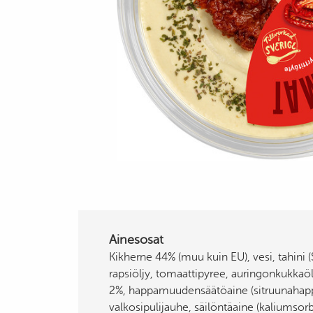
Ainesosat
Kikherne 44% (muu kuin EU), vesi, tahin
rapsiöljy, tomaattipyree, auringonkukkaöl
2%, happamuudensäätöaine (sitruunahappo),
valkosipulijauhe, säilöntäaine (kaliumsorba