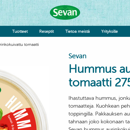
Tuotteet
Reseptit
Tietoa meistä
Yrityksille
nkokuivattu tomaatti
Hummus
Sevan
Kastikkeet
Tahnat
Hummus aur
Falafel & Burgerit
Juustot & Meijerituotteet
tomaatti 27
Maustaminen
Taikinat
Kuluttajapalvelu
Reklamaatiolomake
Ihastuttava hummus, jonka 
tomaatteja. Kuohkean pe
Vihannekset
toppingilla. Pakkauksen au
Falafel & Burgerit
tahnaan joko kokonaan ta
Sevan hummus aurinkokuivat