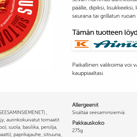
Pavut & Linssit
päälle, dipiksi, lisukkeeksi
Siemenet
seurana tai grillatun ruoan
Mausteet ja Maustaminen
Pasta
Tämän tuotteen löydä
Riisi
Bulgur ja hiutaleet
Säilykkeet
Makeat & Leivonta
Jauhot
Pähkinät ja Kuivatut Hedelmät
Paikallinen valikoima voi va
Juomat
kauppiaaltasi.
Allergeenit
i (SEESAMINSIEMENET) ,
Sisältää seesaminsiemiä.
jy, aurinkokuivatut tomaatit
Pakkauskoko
 suola, basilika, persilja,
275g
atti), paprikajauhe, sitruuna,