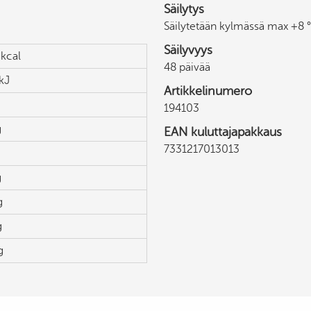
Säilytys
Säilytetään kylmässä max +8 
Säilyvyys
kcal
48 päivää
kJ
Artikkelinumero
194103
g
EAN kuluttajapakkaus
7331217013013
g
g
g
g