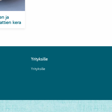
en ja
attien kera
Yrityksille
Yrityksille