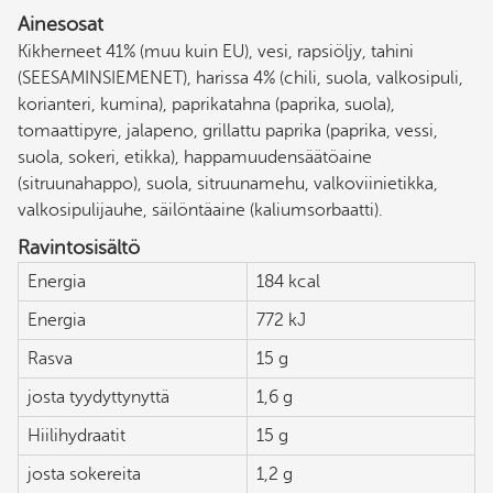
Ainesosat
Kikherneet 41% (muu kuin EU), vesi, rapsiöljy, tahini
(SEESAMINSIEMENET), harissa 4% (chili, suola, valkosipuli,
korianteri, kumina), paprikatahna (paprika, suola),
tomaattipyre, jalapeno, grillattu paprika (paprika, vessi,
suola, sokeri, etikka), happamuudensäätöaine
(sitruunahappo), suola, sitruunamehu, valkoviinietikka,
valkosipulijauhe, säilöntäaine (kaliumsorbaatti).
Ravintosisältö
Energia
184 kcal
Energia
772 kJ
Rasva
15 g
josta tyydyttynyttä
1,6 g
Hiilihydraatit
15 g
josta sokereita
1,2 g