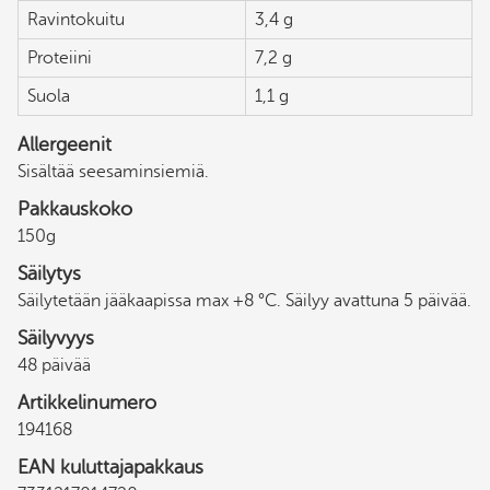
Ravintokuitu
3,4 g
Proteiini
7,2 g
Suola
1,1 g
Allergeenit
Sisältää seesaminsiemiä.
Pakkauskoko
150g
Säilytys
Säilytetään jääkaapissa max +8 °C. Säilyy avattuna 5 päivää.
Säilyvyys
48 päivää
Artikkelinumero
194168
EAN kuluttajapakkaus