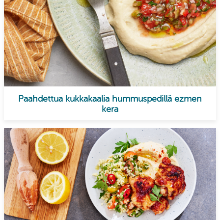
Paahdettua kukkakaalia hummuspedillä ezmen
kera