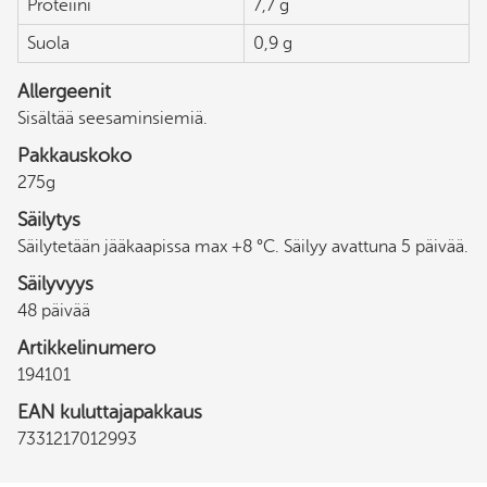
Proteiini
7,7 g
Suola
0,9 g
Allergeenit
Sisältää seesaminsiemiä.
Pakkauskoko
275g
Säilytys
Säilytetään jääkaapissa max +8 °C. Säilyy avattuna 5 päivää.
Säilyvyys
48 päivää
Artikkelinumero
194101
EAN kuluttajapakkaus
7331217012993