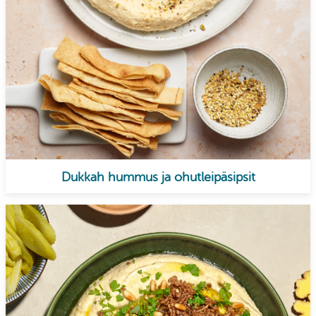
Dukkah hummus ja ohutleipäsipsit