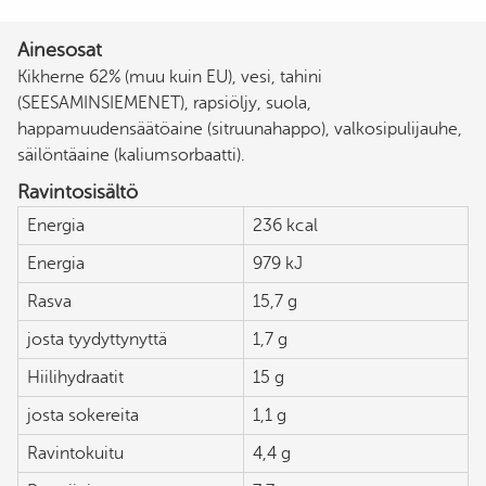
Ainesosat
Kikherne 62% (muu kuin EU), vesi, tahini
(SEESAMINSIEMENET), rapsiöljy, suola,
happamuudensäätöaine (sitruunahappo), valkosipulijauhe,
säilöntäaine (kaliumsorbaatti).
Ravintosisältö
Energia
236 kcal
Energia
979 kJ
Rasva
15,7 g
josta tyydyttynyttä
1,7 g
Hiilihydraatit
15 g
josta sokereita
1,1 g
Ravintokuitu
4,4 g