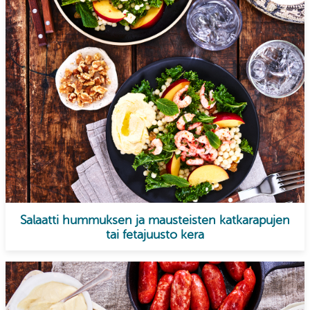
Salaatti hummuksen ja mausteisten katkarapujen
tai fetajuusto kera