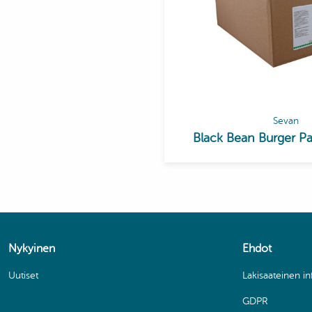
Sevan
Black Bean Burger P
Nykyinen
Ehdot
Uutiset
Lakisaateinen i
GDPR