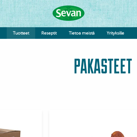
Tuotteet
Reseptit
Tietoa meistä
Yrityksille
Hummus
PAKASTEET
Kastikkeet
Tahnat
Falafel & Burgerit
Juustot & Meijerituotteet
Maustaminen
Taikinat
Kuluttajapalvelu
Reklamaatiolomake
Vihannekset
Falafel & Burgerit