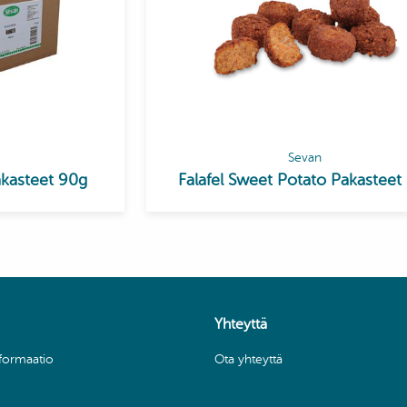
Pavut & Linssit
Siemenet
Mausteet ja Maustaminen
Pasta
Riisi
Bulgur ja hiutaleet
Säilykkeet
Makeat & Leivonta
Sevan
Jauhot
akasteet 90g
Falafel Sweet Potato Pakasteet
Pähkinät ja Kuivatut Hedelmät
Juomat
Yhteyttä
nformaatio
Ota yhteyttä