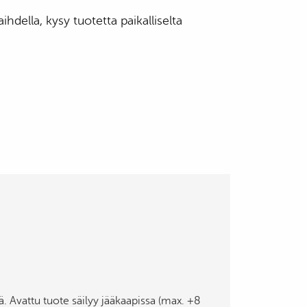
ihdella, kysy tuotetta paikalliselta
sä. Avattu tuote säilyy jääkaapissa (max. +8