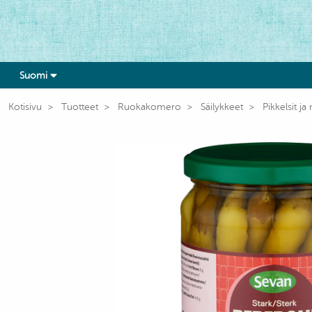
Suomi
Kotisivu
Tuotteet
Ruokakomero
Säilykkeet
Pikkelsit ja