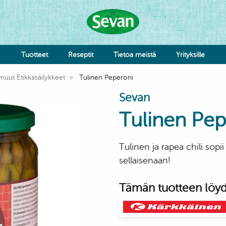
Tuotteet
Reseptit
Tietoa meistä
Yrityksille
 muut Etikkasäilykkeet
Tulinen Peperoni
Hummus
Sevan
Kastikkeet
Tahnat
Tulinen Pe
Falafel & Burgerit
Juustot & Meijerituotteet
Maustaminen
Tulinen ja rapea chili sopi
Taikinat
Kuluttajapalvelu
sellaisenaan!
Reklamaatiolomake
Tämän tuotteen löydä
Vihannekset
Falafel & Burgerit