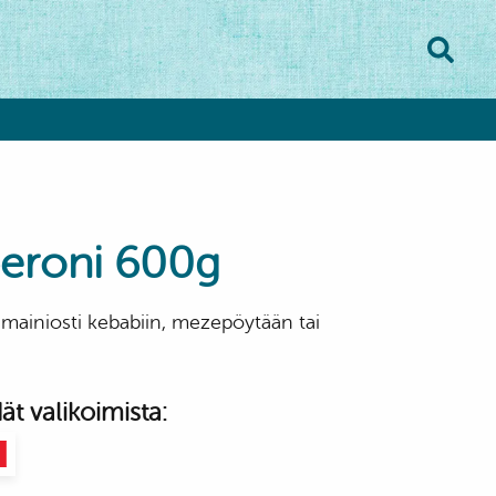
peroni 600g
i mainiosti kebabiin, mezepöytään tai
t valikoimista: