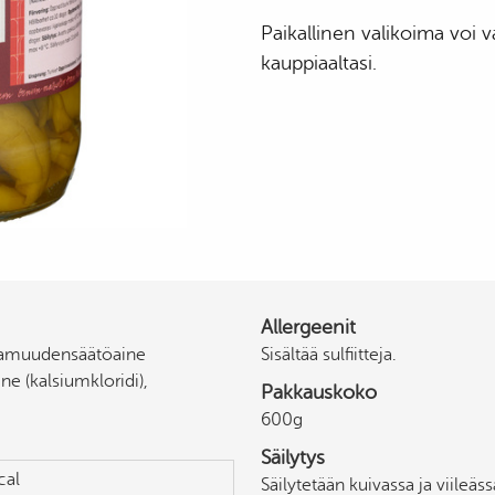
Pavut & Linssit
Paikallinen valikoima voi va
Siemenet
kauppiaaltasi.
Mausteet ja Maustaminen
Pasta
Riisi
Bulgur ja hiutaleet
Säilykkeet
Makeat & Leivonta
Jauhot
Pähkinät ja Kuivatut Hedelmät
Juomat
Allergeenit
ppamuudensäätöaine
Sisältää sulfiitteja.
ne (kalsiumkloridi),
Pakkauskoko
600g
Säilytys
cal
Säilytetään kuivassa ja viileäs