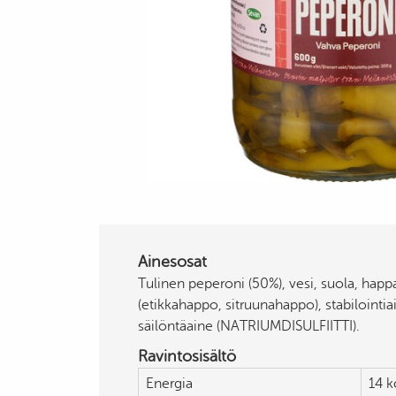
Ainesosat
Tulinen peperoni (50%), vesi, suola, ha
(etikkahappo, sitruunahappo), stabilointiai
säilöntäaine (NATRIUMDISULFIITTI).
Ravintosisältö
Energia
14 k