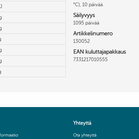
°C), 10 päivää.
J
Säilyvyys
g
1095 päivää
g
Artikkelinumero
g
130052
g
EAN kuluttajapakkaus
7331217010555
g
g
Yhteyttä
nformaatio
Ota yhteyttä