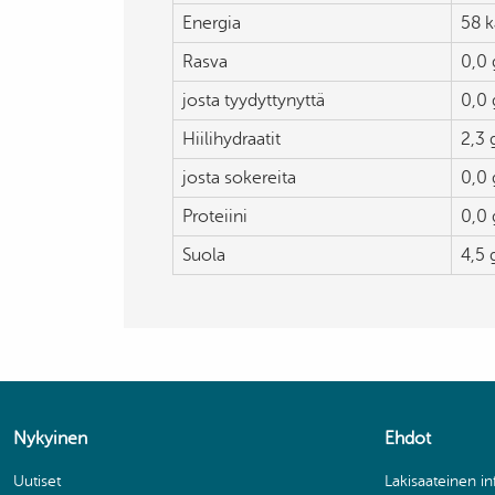
Energia
58 k
Rasva
0,0 
josta tyydyttynyttä
0,0 
Hiilihydraatit
2,3 
josta sokereita
0,0 
Proteiini
0,0 
Suola
4,5 
Nykyinen
Ehdot
Uutiset
Lakisaateinen i