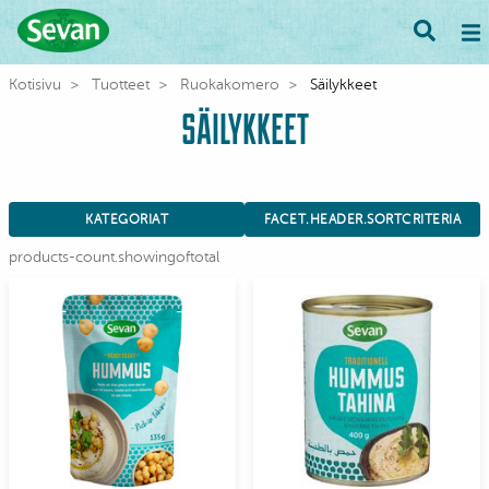
Kotisivu
Tuotteet
Ruokakomero
Säilykkeet
SÄILYKKEET
KATEGORIAT
FACET.HEADER.SORTCRITERIA
products-count.showingoftotal