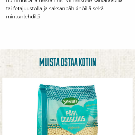
hummusta ja nektariinit. Viimeistele katkaravuilla
tai fetajuustolla ja saksanpähkinöillä sekä
mintunlehdillä.
MUISTA OSTAA KOTIIN