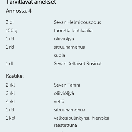
Tarvittavat ainekset
Annosta:
4
3 dl
Sevan Helmicouscous
150 g
tuoretta lehtikaalia
1 rkl
oliiviöljyä
1 rkl
sitruunamehua
suola
1 dl
Sevan Keltaiset Rusinat
Kastike:
2 rkl
Sevan Tahini
2 rkl
oliiviöljyä
4 rkl
vettä
1 rkl
sitruunamehua
1 kpl
valkosipulinkynsi, hienoksi
raastettuna