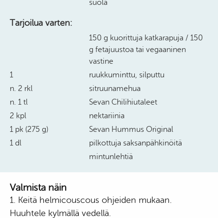
suola
Tarjoilua varten:
150 g kuorittuja katkarapuja / 150
g fetajuustoa tai vegaaninen
vastine
1
ruukkuminttu, silputtu
n. 2 rkl
sitruunamehua
n. 1 tl
Sevan Chilihiutaleet
2 kpl
nektariinia
1 pk (275 g)
Sevan Hummus Original
1 dl
pilkottuja saksanpähkinöitä
mintunlehtiä
Valmista näin
1. Keitä helmicouscous ohjeiden mukaan.
Huuhtele kylmällä vedellä.